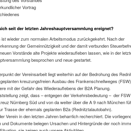
astung des Vorstandes
rkundlicher Vortrag
chiedenes
sich seit der letzten Jahreshauptversammlung ereignet?
n ist wieder zum normalen Arbeitsmodus zurückgekehrt. Nach der
rkennung der Gemeinnützigkeit und der damit verbunden Steuerbefr
neuen Vorstände alte Projekte wiederaufleben lassen, wie in der letzt
ptversammlung besprochen und neue gestartet.
punkt der Vereinsarbeit liegt weiterhin auf der Bedrohung des Rednit
 geplanten kreuzungsfreien Ausbau des Frankenschnellweges (FSW)
ere mit der Gefahr des Wiederauflebens der B2A Planung.
ststellung zeigt, dass – entgegen der Verkehrsbedeutung –
der FSW 
reuz Nürnberg Süd und von da weiter über die A 9 nach München füh
ur Trasse der ehemals geplanten B2a (Rednitztalautobahn).
er Verein in den letzten Jahren beharrlich recherchiert. Die vorliegen
n und Dokumente belegen Ursachen und Hintergründe der noch imm
 Situation, sie zeigen auch unsere Aktivitäten.