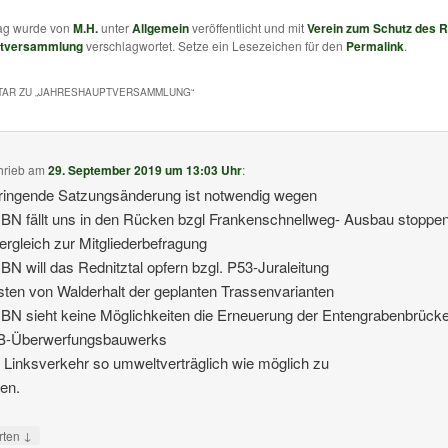
rag wurde von
M.H.
unter
Allgemein
veröffentlicht und mit
Verein zum Schutz des R
ptversammlung
verschlagwortet. Setze ein Lesezeichen für den
Permalink
.
AR ZU „
JAHRESHAUPTVERSAMMLUNG
“
hrieb
am
29. September 2019 um 13:03 Uhr
:
ringende Satzungsänderung ist notwendig wegen
 BN fällt uns in den Rücken bzgl Frankenschnellweg- Ausbau stoppen
rgleich zur Mitgliederbefragung
 BN will das Rednitztal opfern bzgl. P53-Juraleitung
ten von Walderhalt der geplanten Trassenvarianten
 BN sieht keine Möglichkeiten die Erneuerung der Entengrabenbrück
B-Überwerfungsbauwerks
Linksverkehr so umweltverträglich wie möglich zu
ten.
↓
rten