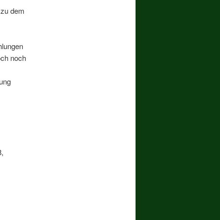
n zu dem
ahlungen
doch noch
lung
8,