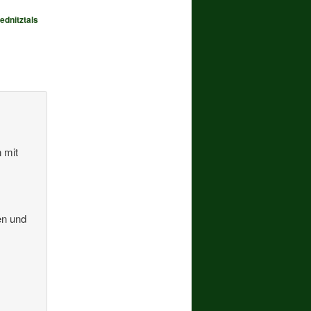
ednitztals
 mit
en und