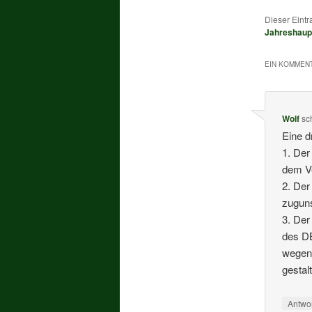
Dieser Eint
Jahreshau
EIN KOMMENT
Wolf
sc
Eine d
1. Der
dem Ve
2. Der
zuguns
3. Der
des D
wegen 
gestal
Antwo