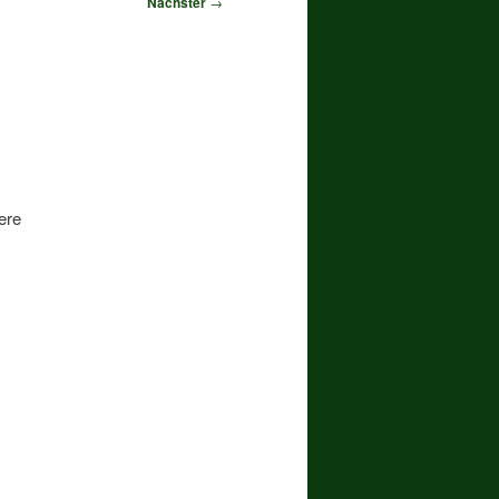
Nächster
→
ere