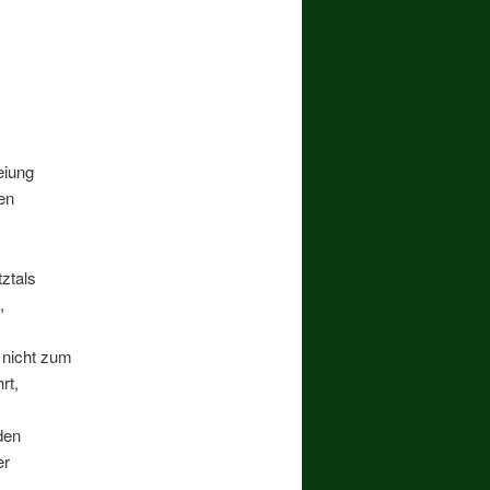
eiung
en
ztals
,
nicht zum
rt,
den
er