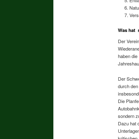
Entl
Natu
Vers
Was hat
Der Verei
Wiederane
haben die 
Jahreshau
Der Schwer
durch den
insbesond
Die Planfe
Autobahnk
sondern z
Dazu hat d
Unterlage
kritischen