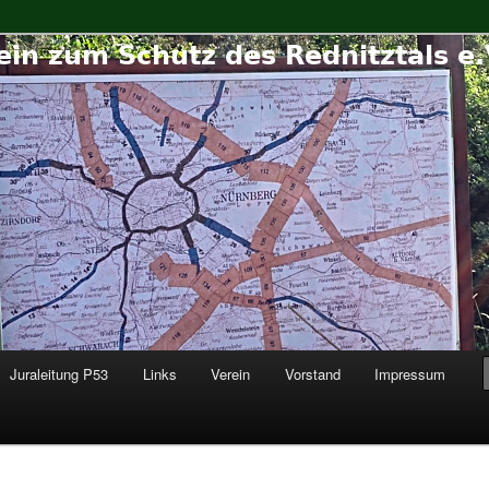
hutz des Rednitztals e.V.
Juraleitung P53
Links
Verein
Vorstand
Impressum